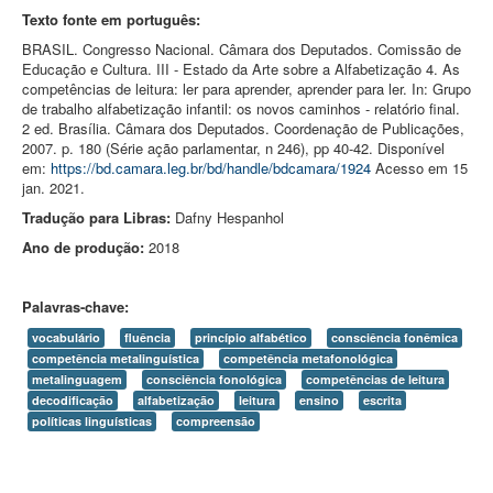
Texto fonte em português:
BRASIL. Congresso Nacional. Câmara dos Deputados. Comissão de
Educação e Cultura. III - Estado da Arte sobre a Alfabetização 4. As
competências de leitura: ler para aprender, aprender para ler. In: Grupo
de trabalho alfabetização infantil: os novos caminhos - relatório final.
2 ed. Brasília. Câmara dos Deputados. Coordenação de Publicações,
2007. p. 180 (Série ação parlamentar, n 246), pp 40-42. Disponível
em:
https://bd.camara.leg.br/bd/handle/bdcamara/1924
Acesso em 15
jan. 2021.
Tradução para Libras:
Dafny Hespanhol
Ano de produção:
2018
Palavras-chave:
vocabulário
fluência
princípio alfabético
consciência fonêmica
competência metalinguística
competência metafonológica
metalinguagem
consciência fonológica
competências de leitura
decodificação
alfabetização
leitura
ensino
escrita
políticas linguísticas
compreensão
site
vialibras